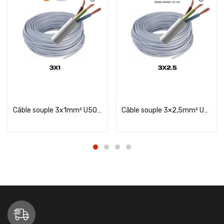
Add to cart
Add to cart
Câble souple 3x1mm² U500 SV1V TUMAG
Câble souple 3×2,5mm² U500 SV1V NEXANS