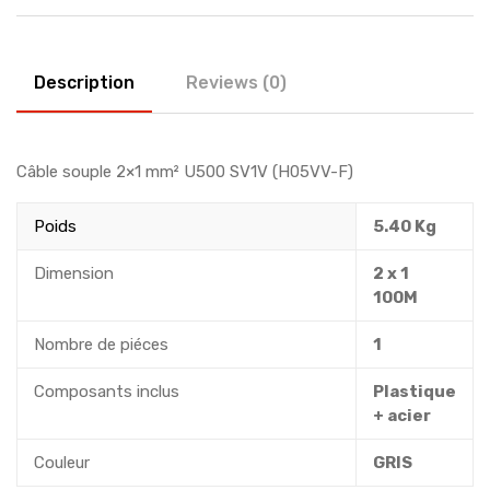
Description
Reviews (0)
Câble souple 2×1 mm² U500 SV1V (H05VV-F)
Poids
5.40 Kg
Dimension
2 x 1
100M
Nombre de piéces
1
Composants inclus
Plastique
+ acier
Couleur
GRIS