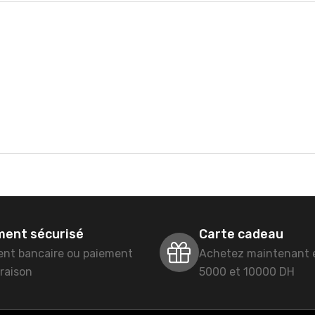
ment sécurisé
Carte cadeau
ent bancaire ou paiement
Achetez maintenant 
vraison
5000 et 10000 DH