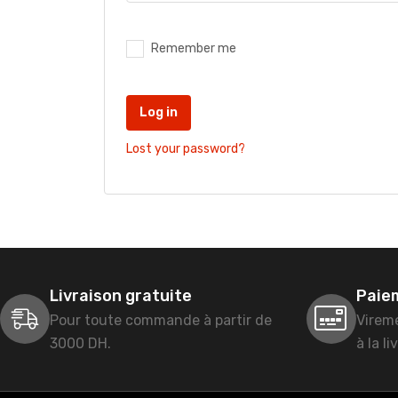
Remember me
Log in
Lost your password?
Livraison gratuite
Paie
Pour toute commande à partir de
Virem
3000 DH.
à la li