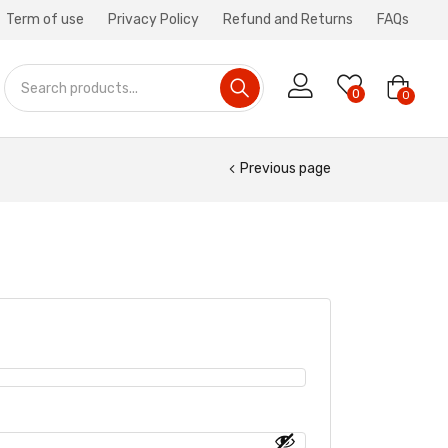
Term of use
Privacy Policy
Refund and Returns
FAQs
0
0
Previous page