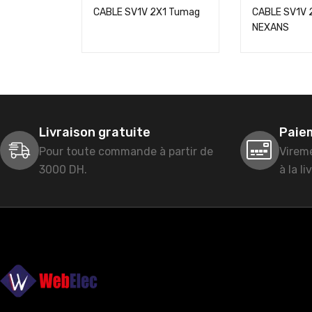
CABLE SV1V 2X1 Tumag
CABLE SV1V 
NEXANS
Livraison gratuite
Paie
Pour toute commande à partir de
Virem
3000 DH.
à la li