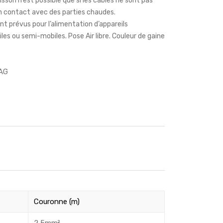
sson n’est possible que si les câbles ne sont pas
 contact avec des parties chaudes.
nt prévus pour l’alimentation d’appareils
es ou semi-mobiles. Pose Air libre. Couleur de gaine
AG
Couronne (m)
2,5mm²