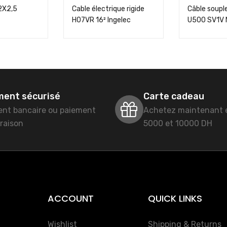
2X2,5
Cable électrique rigide
Câble soup
H07VR 16² Ingelec
U500 SV1V
ment sécurisé
Carte cadeau
ent bancaire ou paiement
Achetez maintenant 
vraison
5000 et 10000 DH
ACCOUNT
QUICK LINKS
Wishlist
Shipping & Returns