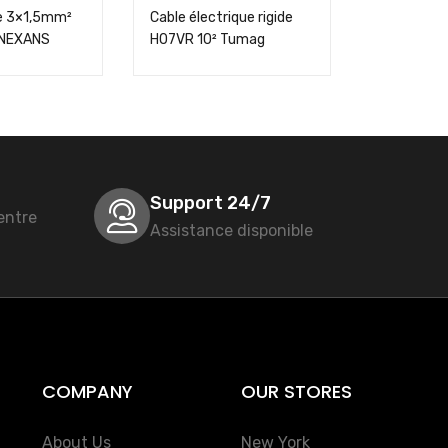
le 3×1,5mm²
Cable électrique rigide
Cable élect
 NEXANS
H07VR 10² Tumag
H07VR 6²
Support 24/7
entre
Assistance disponible
COMPANY
OUR STORES
About Us
New York