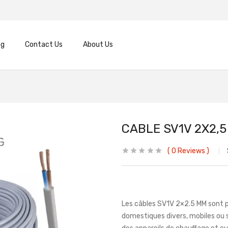
og
Contact Us
About Us
CABLE SV1V 2X2,
0
Reviews
Les câbles SV1V 2×2.5 MM sont pr
domestiques divers, mobiles ou s