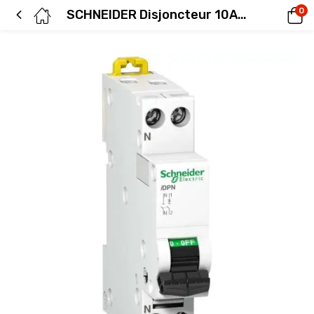
0
SCHNEIDER Disjoncteur 10A Ph+N courbe C 3kA 230V – A9N21546