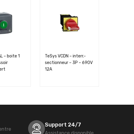
 – boite 1
TeSys VCDN – interr.-
Harmony X
soir
sectionneur – 3P – 690V
poussoir à
ert
12A
Support 24/7
entre
Assistance disponible