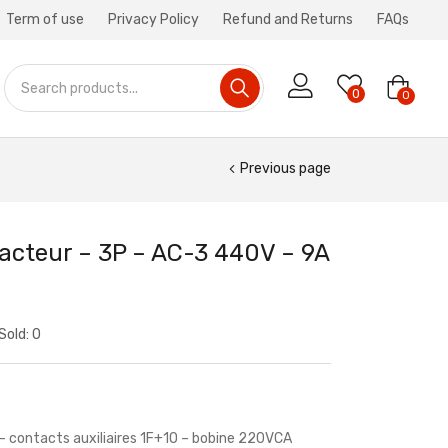
Term of use
Privacy Policy
Refund and Returns
FAQs
0
0
Previous page
acteur – 3P – AC-3 440V – 9A
Sold:
0
– contacts auxiliaires 1F+1O – bobine 220VCA