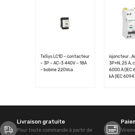
TeSys LC1D – contacteur
isjoncteur , 
– 3P – AC-3 440V – 18A
3P+N, 25 A, c
– bobine 220Vca
6000 A (IEC 
kA (IEC 6094
Livraison gratuite
Paie
Pour toute commande à partir de
Virem