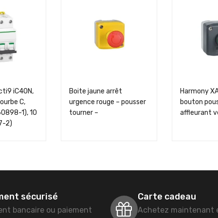
Acti9 iC40N,
Boite jaune arrêt
Harmony XAL
ourbe C,
urgence rouge – pousser
bouton pous
60898-1), 10
tourner –
affleurant v
7-2)
ment sécurisé
Carte cadeau
ent bancaire ou paiement
Achetez maintenant 