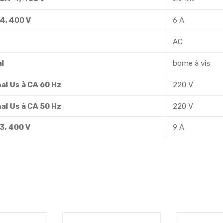
4, 400 V
6 A
AC
al
borne à vis
al Us à CA 60 Hz
220 V
al Us à CA 50 Hz
220 V
3, 400 V
9 A