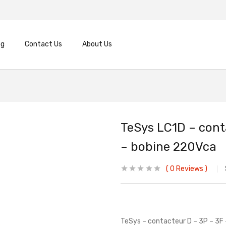
og
Contact Us
About Us
TeSys LC1D – cont
– bobine 220Vca
0
Reviews
TeSys – contacteur D – 3P – 3F 