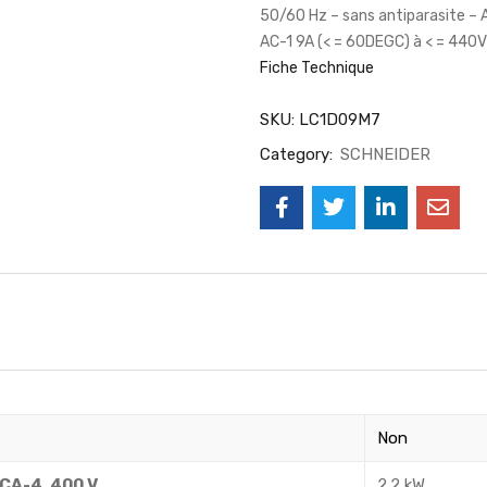
50/60 Hz – sans antiparasite –
AC-1 9A (< = 60DEGC) à < = 440V
Fiche Technique
SKU:
LC1D09M7
Category:
SCHNEIDER
Non
CA-4, 400 V
2.2 kW