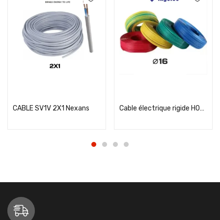
Add to cart
Add to cart
CABLE SV1V 2X1 Nexans
Cable électrique rigide H07VR 16² Ingelec