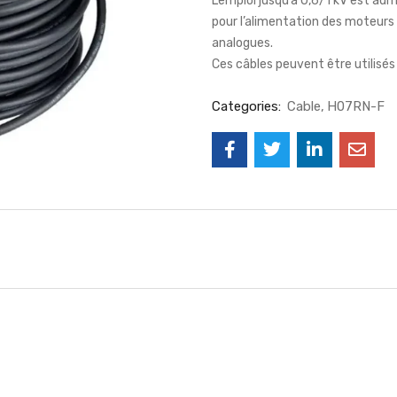
L’emploi jusqu’à 0,6/1 kV est adm
pour l’alimentation des moteurs 
analogues.
Ces câbles peuvent être utilisés d
Categories:
Cable
H07RN-F