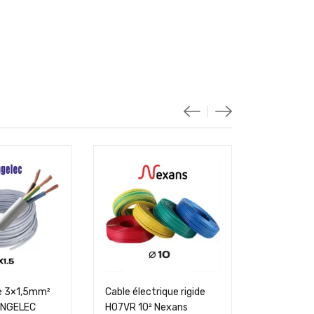
le 3×1,5mm²
Cable électrique rigide
Câble sou
INGELEC
H07VR 10² Nexans
U500 SV1