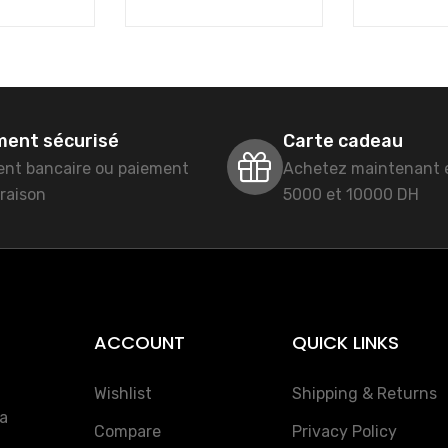
ment sécurisé
Carte cadeau
ent bancaire ou paiement
Achetez maintenant 
vraison
5000 et 10000 DH
ACCOUNT
QUICK LINKS
Wishlist
Shipping & Returns
la
Compare
Privacy Policy