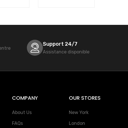
Support 24/7
entre
Assistance disponible
COMPANY
OUR STORES
About Us
New York
FAQs
London