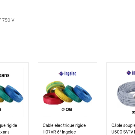
/ 750 V
que rigide
Cable électrique rigide
Câble soup
exans
H07VR 6² Ingelec
U500 SV1V 