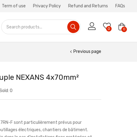
Term of use
Privacy Policy
Refund and Returns
FAQs
0
0
Previous page
ouple NEXANS 4x70mm²
Sold:
0
H07RN-F sont particulièrement prévus pour
outillages électriques, chantiers de bâtiment.