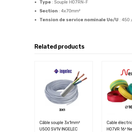
Type
: Souple H07RN-F
Section
: 4x70mm²
Tension de service nominale Uo/U
: 450 
Related products
Câble souple 3x1mm²
Cable électri
U500 SV1V INGELEC
H07VR 16² N