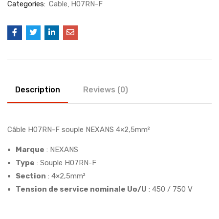
Categories:
Cable
H07RN-F
Description
Reviews (0)
Câble H07RN-F souple NEXANS 4×2,5mm²
Marque
: NEXANS
Type
: Souple H07RN-F
Section
: 4×2,5mm²
Tension de service nominale Uo/U
: 450 / 750 V