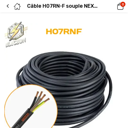
0
Câble H07RN-F souple NEXANS 4×2,5mm²