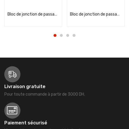
Add to cart
Add to cart
Bloc de jonction de passage à vis Viking3 avec 1 jonction 1 entrée 1 sortie section 2,5mm² – pas 5mm – gris
Bloc de jonction de passage à vis Viking3 avec 1 jonction 1 entrée 1 sortie section 4mm² – pas 6mm – gris
Livraison gratuite
Pour toute commande à partir de 3000 DH.
Paiement sécurisé