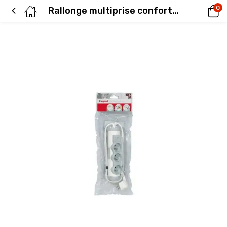
0
Rallonge multiprise confort – bloc de prises rotatif – 3x2P+T – cordon 1,5 m