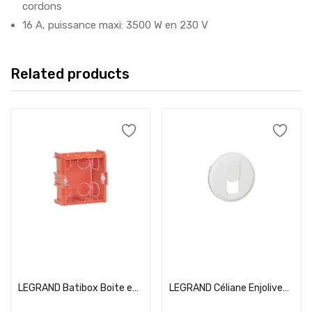
cordons
16 A, puissance maxi: 3500 W en 230 V
Related products
Add to cart
Add to cart
LEGRAND Batibox Boite encastrement simple à sceller P40 – 080141
LEGRAND Céliane Enjoliveur prise RJ45 et téléphone blanc – 068237