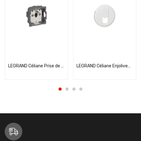
Add to cart
Add to cart
LEGRAND Céliane Prise de courant 2P+T – 067111
LEGRAND Céliane Enjoliveur prise RJ45 et téléphone blanc – 068237