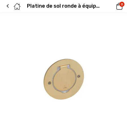
0
Platine de sol ronde à équiper 1poste – doré brossé 89711