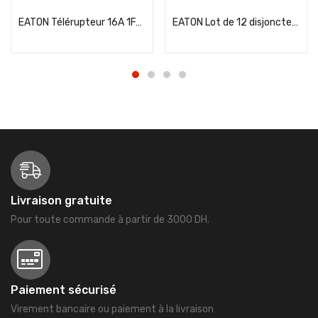
EATON Télérupteur 16A 1F/NO monophasé – 265262
EATON Lot de 12 disjoncteurs 10A auto Ph+N courbe C 4.5kA 230V – EAT109128-L12
Livraison gratuite
Pour toute commande à partir de 3000 DH.
Paiement sécurisé
Virement bancaire ou paiement à la livraison