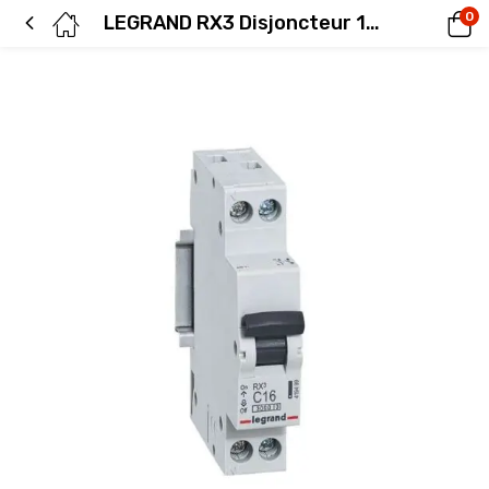
0
LEGRAND RX3 Disjoncteur 16A Ph+N courbe C 3kA 230V – 419499