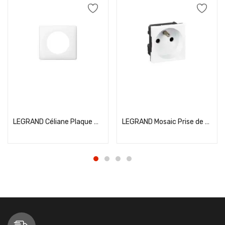
Add to cart
Add to cart
LEGRAND Céliane Plaque Memories simple Yesterday blanc – 066631
LEGRAND Mosaic Prise de courant 2P+T blanc – 077111