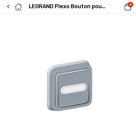
0
LEGRAND Plexo Bouton poussoir lumineux porte étiquette étanche encastré gris IP55 – 069824