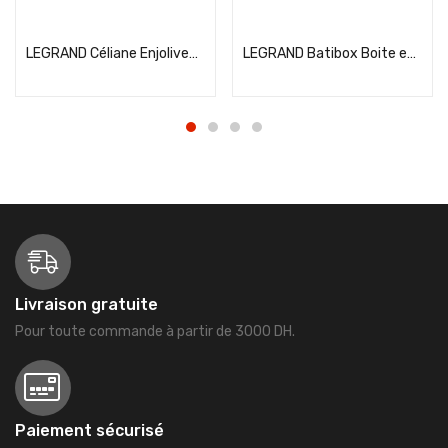
Add to cart
Add to cart
LEGRAND Céliane Enjoliveur prise de courant 2P+T titane – 068412
LEGRAND Batibox Boite encastrement double pour cloison sèche P40 E71- 080042
Livraison gratuite
Pour toute commande à partir de 3000 DH.
Paiement sécurisé