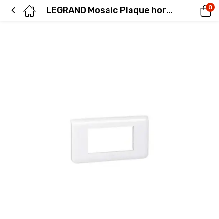
0
LEGRAND Mosaic Plaque horizontale 4 modules blanc – 078814