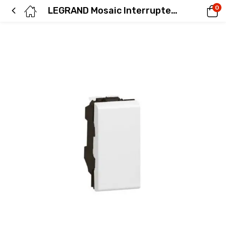
0
LEGRAND Mosaic Interrupteur va et vient étroit Blanc – 077001