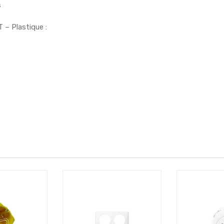
s
 – Plastique :