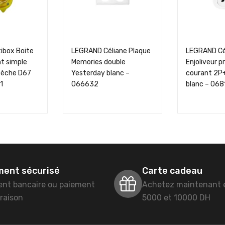
ibox Boite
LEGRAND Céliane Plaque
LEGRAND Cé
t simple
Memories double
Enjoliveur p
 sèche D67
Yesterday blanc –
courant 2P+
1
066632
blanc – 068
ment sécurisé
Carte cadeau
ent bancaire ou paiement
Achetez maintenant 
vraison
5000 et 10000 DH