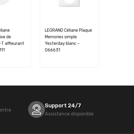
liane
LEGRAND Céliane Plaque
Bloc de jo
rise de
Memories simple
passage à 
T affleurant
Yesterday blanc –
avec 1 jonc
111
066631
sortie sec
pas 6mm – 
Support 24/7
entre
Assistance disponible