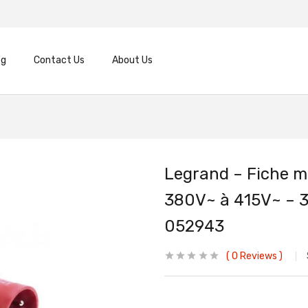
og
Contact Us
About Us
Legrand – Fiche m
380V~ à 415V~ – 3P
052943
0
Reviews