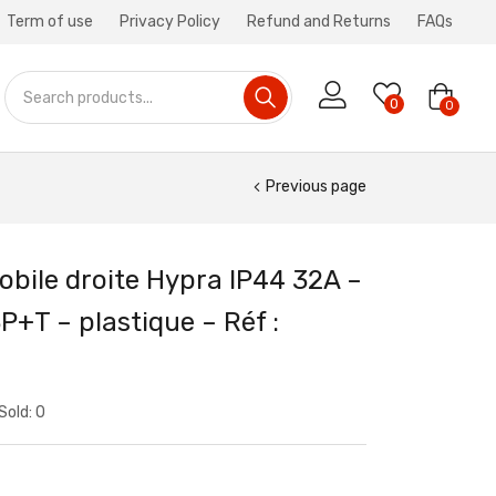
Term of use
Privacy Policy
Refund and Returns
FAQs
0
0
Previous page
obile droite Hypra IP44 32A –
+T – plastique – Réf :
Sold:
0