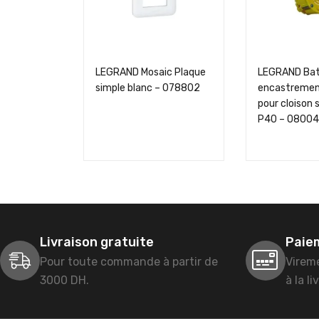
LEGRAND Mosaic Plaque
LEGRAND Bat
simple blanc – 078802
encastremen
pour cloison
P40 – 08004
Livraison gratuite
Paie
Pour toute commande à partir de
Virem
3000 DH.
à la li