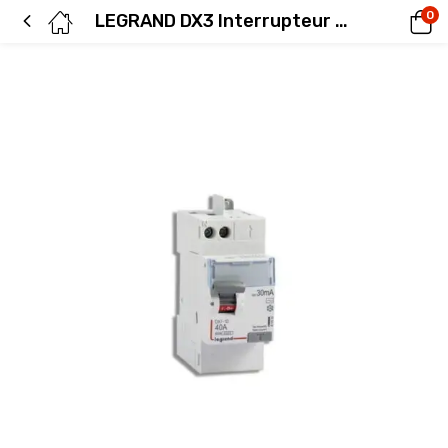
0
LEGRAND DX3 Interrupteur différentiel 40A 30mA type AC auto 230V – 411632