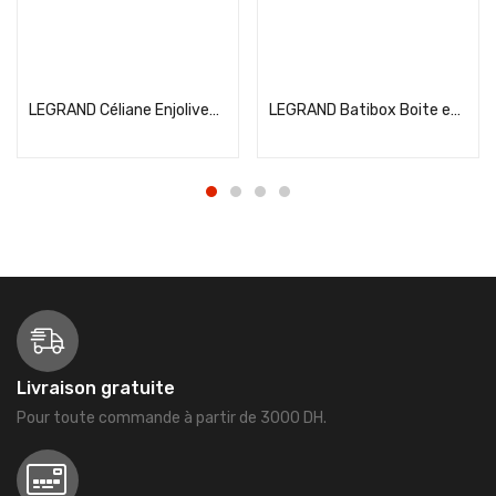
Add to cart
Add to cart
LEGRAND Céliane Enjoliveur prise RJ45 et téléphone titane – 068537
LEGRAND Batibox Boite encastrement double pour cloison sèche P40 E71- 080042
Livraison gratuite
Pour toute commande à partir de 3000 DH.