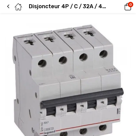
0
Disjoncteur 4P / C / 32A / 4.5KA Legrand 419744