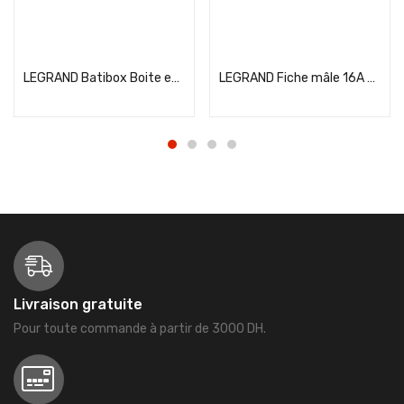
Add to cart
Add to cart
LEGRAND Batibox Boite encastrement simple multimatériaux D67 P40 – 080101
LEGRAND Fiche mâle 16A étanche en caoutchouc avec terre noir – 050445
Livraison gratuite
Pour toute commande à partir de 3000 DH.