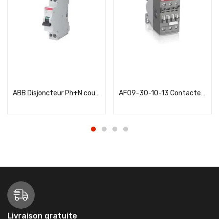
Add to cart
Add to cart
ABB Disjoncteur Ph+N courbe C 20A-3KA 2CSS235102R0204
AF09-30-10-13 Contacteur 3P 4kW 100-240V AC / DC
Livraison gratuite