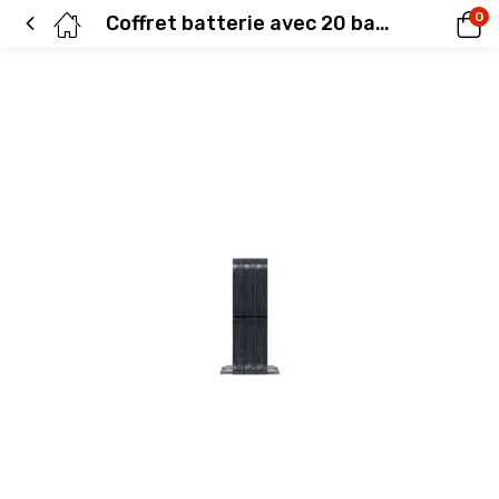
0
Coffret batterie avec 20 batteries 12 V, 9 Ah pour UPS Daker DK Plus 10 KVA