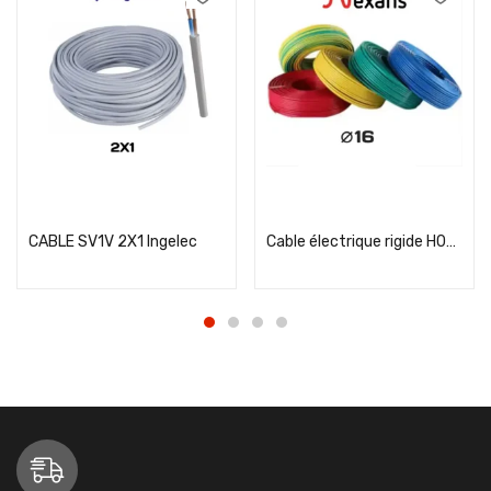
Add to cart
Add to cart
CABLE SV1V 2X1 Ingelec
Cable électrique rigide H07VR 16² Nexans