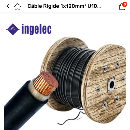
0
Câble Rigide 1x120mm² U1000 R2V INGELEC